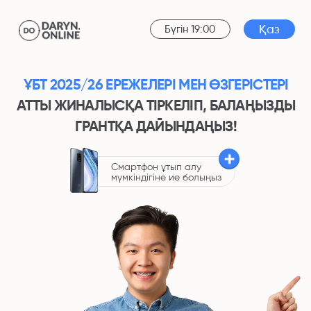
Бүгін 19:00
Қаз
ҰБТ 2025/26 ЕРЕЖЕЛЕРІ МЕН ӨЗГЕРІСТЕРІ
АТТЫ ЖИНАЛЫСҚА ТІРКЕЛІП, БАЛАҢЫЗДЫ
ГРАНТҚА ДАЙЫНДАҢЫЗ!
Cмартфон ұтып алу
мүмкіндігіне ие болыңыз