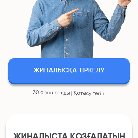
ЖИНАЛЫСҚА ТІРКЕЛУ
30 орын қалды | Қатысу тегін
ЖИНАЛЫСТА ҚОЗҒАЛАТЫН
ТАҚЫРЫПТАР:
Ең сұранысқа ие мамандықтар
ҰБТ-2024 қорытындысы
Дайындық кезінде жиі кездесетін
мәселелер мен шешімі
Бүгін, сағат 19:00
Ұзақтығы: 45 минут
Қатысу тегін